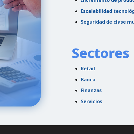
Incremento de produ
Escalabilidad tecnoló
Seguridad de clase m
Sectores 
Retail
Banca
Finanzas
Servicios