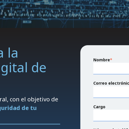
 la
Nombre
*
gital de
Correo electróni
al, con el objetivo de
Cargo
eguridad de tu