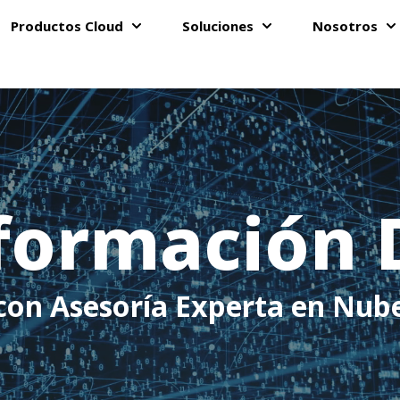
Productos Cloud
Soluciones
Nosotros
Show submenu for Productos Clou
Show submenu for
Sh
formación D
con Asesoría Experta en Nub