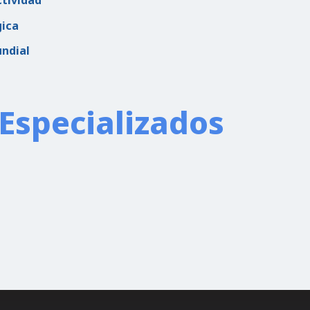
ctividad
gica
undial
Especializados