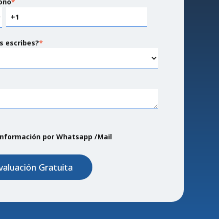
ono
*
s escribes?
*
 información por Whatsapp /Mail