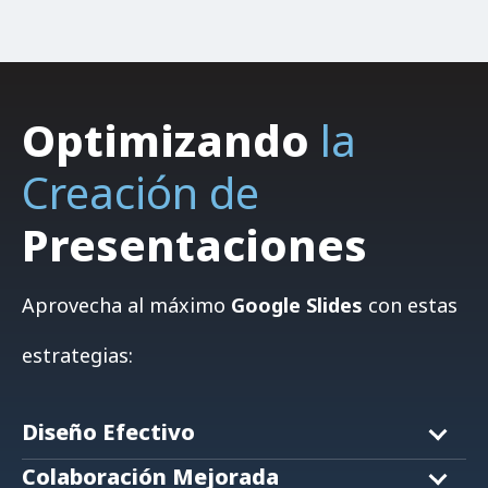
Optimizando
la
Creación de
Presentaciones
Aprovecha al máximo
Google Slides
con
estas
estrategias:
a) Utiliza la función de temas para mantener
una apariencia coherente en toda la
Diseño Efectivo
presentación.
a) Usa los comentarios para discutir ideas y
Colaboración Mejorada
sugerencias sin alterar el contenido principal.
b) Aprovecha las herramientas de alineación y