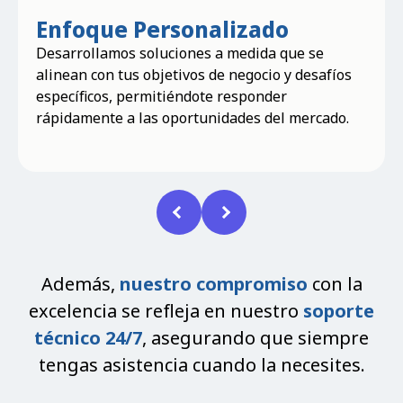
o
Optimización
Continua
que se
Nos aseguramos de que obtengas el m
y desafíos
valor de tu inversión en cloud, optimiz
r
costos y rendimiento para mantener tu
 mercado.
competitiva.
Además,
nuestro compromiso
con la
excelencia se refleja en nuestro
soporte
técnico 24/7
, asegurando que siempre
tengas asistencia cuando la necesites.