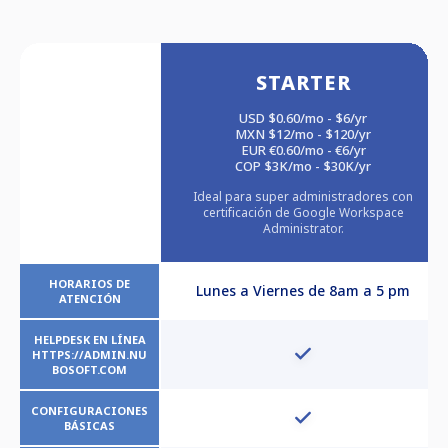
STARTER
USD $0.60/mo - $6/yr
MXN $12/mo - $120/yr
EUR €0.60/mo - €6/yr
COP $3K/mo - $30K/yr
Ideal para super administradores con
certificación de Google Workspace
Administrator.
HORARIOS DE
Lunes a Viernes de 8am a 5 pm
ATENCIÓN
HELPDESK EN LÍNEA
HTTPS://ADMIN.NU
BOSOFT.COM
CONFIGURACIONES
BÁSICAS