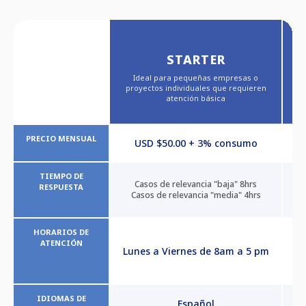
STARTER
P
Ideal para pequeñas empresas o
s
proyectos individuales que requieren
atención básica
PRECIO MENSUAL
USD $50.00 + 3% consumo
TIEMPO DE
Casos de relevancia "baja" 8hrs
RESPUESTA
Casos de relevancia "media" 4hrs
HORARIOS DE
ATENCIÓN
Lunes a Viernes de 8am a 5 pm
in
IDIOMAS DE
Español