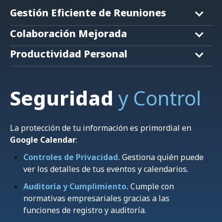
para encontrar el mejor momento para todos
Gestión Eficiente de Reuniones
los participantes.
a) Comparte calendarios con equipos
b) Aprovecha las notas de reunión integradas
Colaboración Mejorada
específicos para una mejor coordinación.
para mantener un registro de decisiones y
a) Configura objetivos recurrentes para hábitos
acciones.
Productividad Personal
y tareas regulares.
b) Genera enlaces de reserva para compartir.
b) Emplea la integración con Tareas de Google
para convertir eventos en acciones concretas.
Seguridad
y Control
La protección de tu información es primordial en
Google Calendar
:
Controles de Privacidad.
Gestiona quién puede
ver los detalles de tus eventos y calendarios.
Auditoría y Cumplimiento.
Cumple con
normativas empresariales gracias a las
funciones de registro y auditoría.