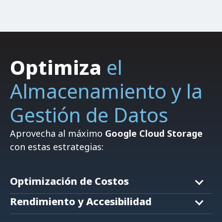
Optimiza
el
Almacenamiento y la
Gestión de Datos
Aprovecha al máximo
Google Cloud Storage
con estas estrategias:
a) Emplea las clases de almacenamiento
Optimización de Costos
adecuadas para diferentes tipos de datos.
a) Aprovecha la red global de Google para un
acceso rápido a tus datos desde cualquier
b) Implementa políticas de ciclo de vida para
Rendimiento y Accesibilidad
ubicación.
mover o eliminar datos automáticamente.
b) Utiliza la función de ubicación dual para