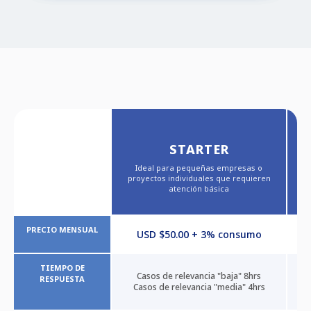
STARTER
P
Ideal para pequeñas empresas o
s
proyectos individuales que requieren
atención básica
PRECIO MENSUAL
USD $50.00 + 3% consumo
TIEMPO DE
Casos de relevancia "baja" 8hrs
RESPUESTA
Casos de relevancia "media" 4hrs