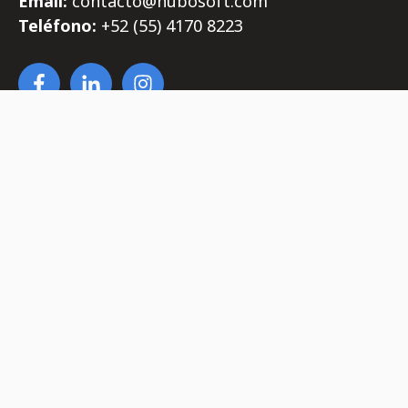
Email:
contacto@nubosoft.com
Teléfono:
+52 (55)
4170
8223
Aviso de Privacidad
|
Aviso legal
|
Política de reembolso
|
Política de Cookies