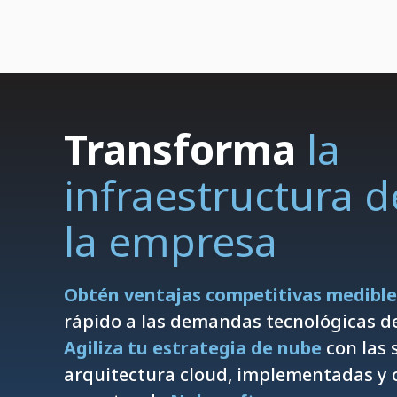
Transforma
la
infraestructura d
la empresa
Obtén ventajas competitivas medible
rápido a las demandas tecnológicas d
Agiliza tu estrategia de nube
con las 
arquitectura cloud, implementadas y 