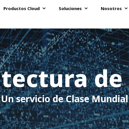
Productos Cloud
Soluciones
Nosotros
Show submenu for Productos Clou
Show submenu for
Sh
itectura de
Un servicio
de Clase Mundial