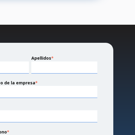
Apellidos
*
co de la empresa
*
ono
*