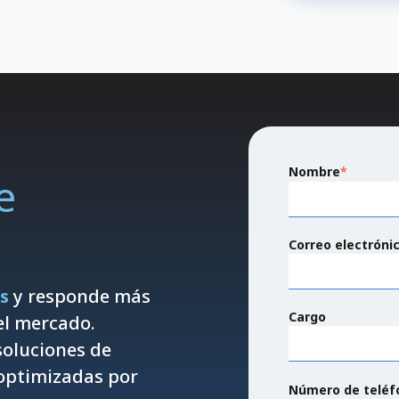
Nombre
*
e
Correo electróni
s
y responde más
Cargo
el mercado.
soluciones de
optimizadas por
Número de teléf