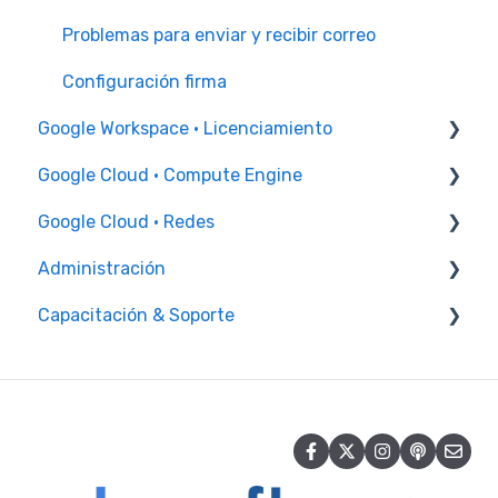
Administración de usuarios
Problemas para enviar y recibir correo
Administración de grupos
Configuración firma
Google Workspace · Licenciamiento
Recursos y edificios
Google Cloud · Compute Engine
Configuración Chrome
Incrementales
Google Cloud · Redes
Seguridad
Instancia de VM
Administración
Reglas de firewall
Capacitación & Soporte
Facturación
Capacitación Administrador