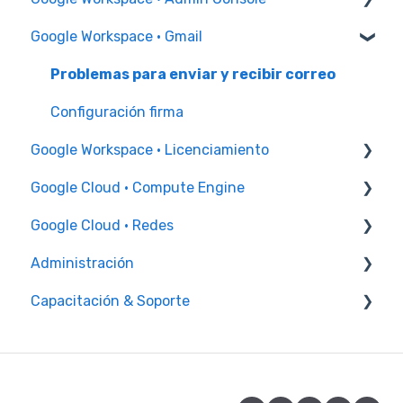
Google Workspace · Gmail
Permisos Administrador
Administración de usuarios
Problemas para enviar y recibir correo
Administración de grupos
Configuración firma
Google Workspace · Licenciamiento
Recursos y edificios
Google Cloud · Compute Engine
Configuración Chrome
Incrementales
Google Cloud · Redes
Seguridad
Instancia de VM
Administración
Reglas de firewall
Capacitación & Soporte
Facturación
Capacitación Administrador