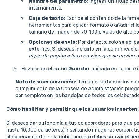
Nombre del parámetro:
Ingresa un título desc
internamente.
Caja de texto:
Escribe el contenido de la firma 
herramientas para aplicar formato o añadir el l
tamaño de imagen de 70-100 píxeles de alto po
Opciones de envío:
Por defecto, solo se aplic
externos. Si deseas incluirlo en la comunicación
el pie de página a los mensajes que se envíen 
Haz clic en el botón
Guardar
ubicado en la parte i
Nota de sincronización:
Ten en cuenta que los camb
cumplimiento de la Consola de Administración puede
por completo en las bandejas de todos los colaborad
Cómo habilitar y permitir que los usuarios inserte
Si deseas dar autonomía a tus colaboradores para que pe
hasta 10,000 caracteres) insertando imágenes corporat
almacenamiento en la nube, primero debes activar el per