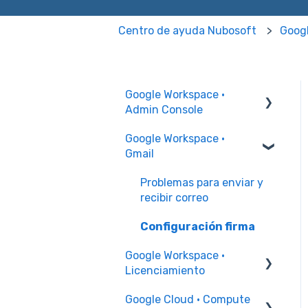
Centro de ayuda Nubosoft
Googl
Google Workspace ·
Admin Console
Google Workspace ·
Permisos Administrador
Gmail
Administración de
usuarios
Problemas para enviar y
recibir correo
Administración de
grupos
Configuración firma
Google Workspace ·
Recursos y edificios
Licenciamiento
Configuración Chrome
Google Cloud · Compute
Incrementales