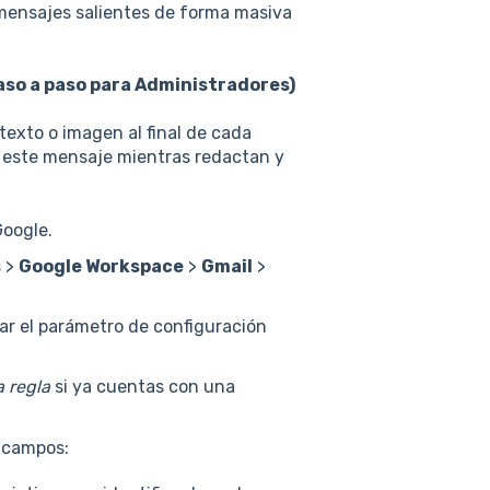
 mensajes salientes de forma masiva
aso a paso para Administradores)
xto o imagen al final de cada
n este mensaje mientras redactan y
Google.
s
>
Google Workspace
>
Gmail
>
zar el parámetro de configuración
a regla
si ya cuentas con una
 campos: