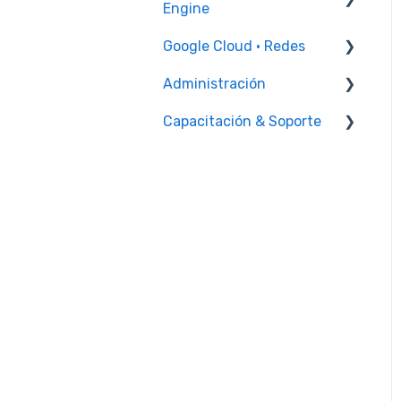
Seguridad
Engine
Google Cloud · Redes
Instancia de VM
Administración
Reglas de firewall
Capacitación & Soporte
Facturación
Capacitación
Administrador