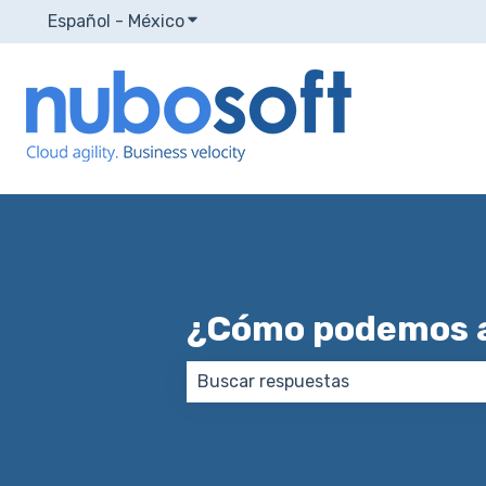
Español - México
Traducciones de Mostrar submenú p
¿Cómo podemos 
No hay sugerencias porque el ca