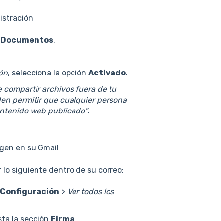
istración
y Documentos
.
ión
, selecciona la opción
Activado
.
 compartir archivos fuera de tu
den permitir que cualquier persona
contenido web publicado"
.
agen en su Gmail
 lo siguiente dentro de su correo:
Configuración
>
Ver todos los
sta la sección
Firma
.