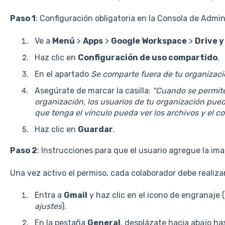
Paso 1
: Configuración obligatoria en la Consola de Admin
Ve a
Menú
>
Apps
>
Google Workspace
>
Drive 
Haz clic en
Configuración de uso compartido
.
En el apartado
Se comparte fuera de tu organizac
Asegúrate de marcar la casilla:
"Cuando se permite
organización, los usuarios de tu organización pue
que tenga el vínculo pueda ver los archivos y el 
Haz clic en
Guardar
.
Paso 2
: Instrucciones para que el usuario agregue la im
Una vez activo el permiso, cada colaborador debe realizar
Entra a
Gmail
y haz clic en el icono de engranaje (
ajustes
).
En la pestaña
General
, desplázate hacia abajo ha