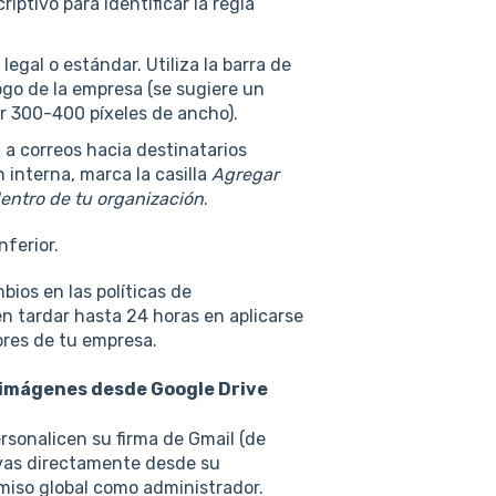
riptivo para identificar la regla
legal o estándar. Utiliza la barra de
ogo de la empresa (se sugiere un
r 300-400 píxeles de ancho).
a a correos hacia destinatarios
 interna, marca la casilla
Agregar
dentro de tu organización
.
nferior.
ios en las políticas de
n tardar hasta 24 horas en aplicarse
ores de tu empresa.
n imágenes desde Google Drive
rsonalicen su firma de Gmail (de
ivas directamente desde su
miso global como administrador.