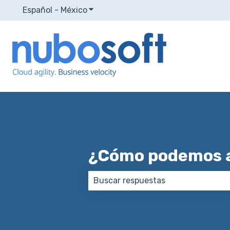
Español - México
Traducciones de Mostrar submenú p
¿Cómo podemos 
No hay sugerencias porque el ca