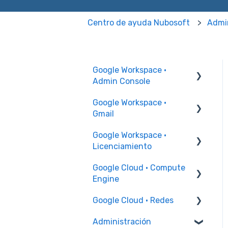
Centro de ayuda Nubosoft
Admi
Google Workspace ·
Admin Console
Google Workspace ·
Permisos Administrador
Gmail
Administración de
Google Workspace ·
usuarios
Problemas para enviar y
Licenciamiento
recibir correo
Administración de
Google Cloud · Compute
grupos
Configuración firma
Incrementales
Engine
Recursos y edificios
Google Cloud · Redes
Instancia de VM
Configuración Chrome
Administración
Reglas de firewall