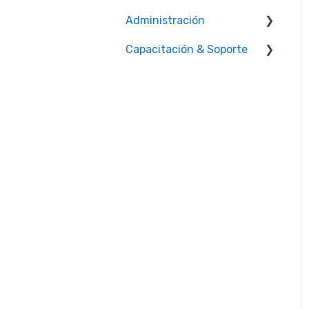
Seguridad
Administración
Reglas de firewall
Capacitación & Soporte
Facturación
Capacitación
Administrador