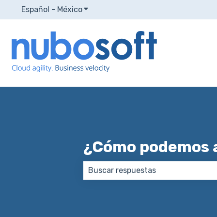
Español - México
Traducciones de Mostrar submenú p
¿Cómo podemos 
No hay sugerencias porque el ca