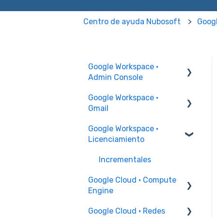
Centro de ayuda Nubosoft
Googl
Google Workspace ·
Admin Console
Google Workspace ·
Permisos Administrador
Gmail
Administración de
Google Workspace ·
usuarios
Problemas para enviar y
Licenciamiento
recibir correo
Administración de
grupos
Configuración firma
Incrementales
Google Cloud · Compute
Recursos y edificios
Engine
Configuración Chrome
Google Cloud · Redes
Instancia de VM