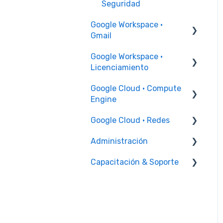
Seguridad
Google Workspace ·
Gmail
Google Workspace ·
Problemas para enviar y
Licenciamiento
recibir correo
Google Cloud · Compute
Configuración firma
Incrementales
Engine
Google Cloud · Redes
Instancia de VM
Administración
Reglas de firewall
Capacitación & Soporte
Facturación
Capacitación
Administrador