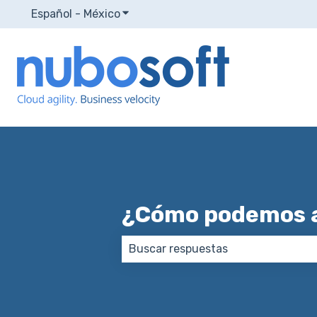
Español - México
Traducciones de Mostrar submenú p
¿Cómo podemos 
No hay sugerencias porque el ca