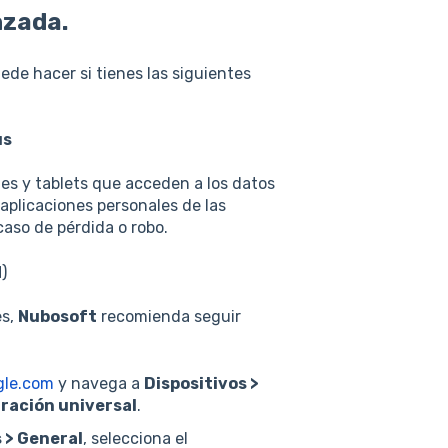
nzada.
ede hacer si tienes las siguientes
us
es y tablets que acceden a los datos
aplicaciones personales de las
caso de pérdida o robo.
)
es,
Nubosoft
recomienda seguir
gle.com
y navega a
Dispositivos >
uración universal
.
 > General
, selecciona el